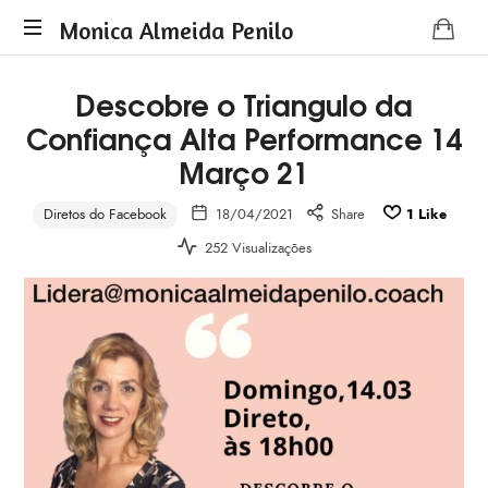
Monica
Monica Almeida Penilo
Monica
Almeida
Descobre o Triangulo da
Almeida
Penilo
Confiança Alta Performance 14
Penilo
-
Março 21
Coaching
Diretos do Facebook
18/04/2021
Share
1
Like
252 Visualizações