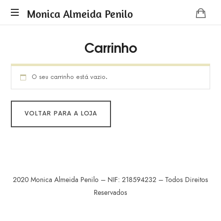
Monica
Monica Almeida Penilo
Monica
Almeida
Carrinho
Almeida
Penilo
Penilo
-
Coaching
O seu carrinho está vazio.
VOLTAR PARA A LOJA
2020 Monica Almeida Penilo – NIF: 218594232 – Todos Direitos
Reservados
SHARE THIS SELECTION