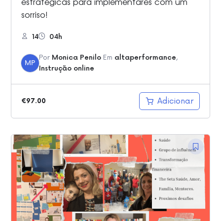
estratégicas para implementares com um
sorriso!
14
04h
Por
Monica Penilo
Em
altaperformance
,
MP
Instrução online
Adicionar
€
97.00