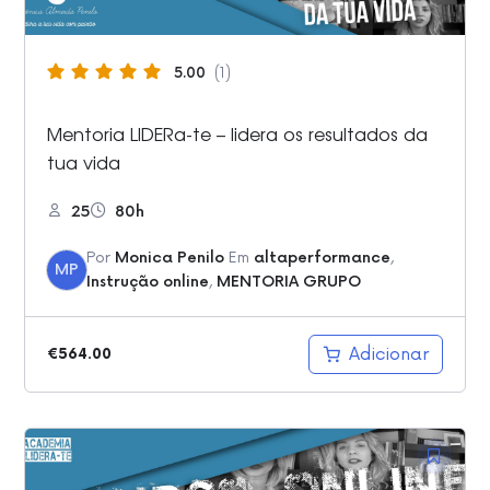
5.00
(1)
Mentoria LIDERa-te – lidera os resultados da
tua vida
25
80h
Por
Monica Penilo
Em
altaperformance
,
MP
Instrução online
,
MENTORIA GRUPO
Adicionar
€
564.00