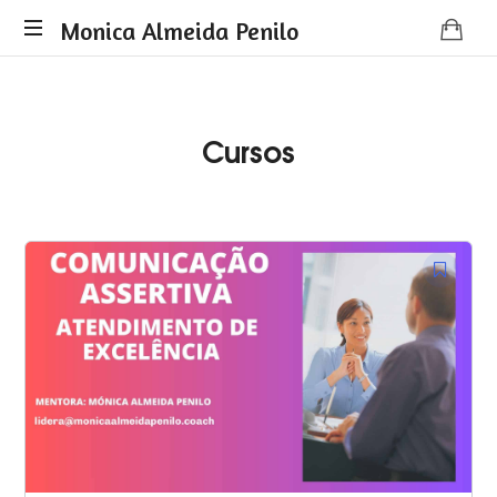
Monica
Monica Almeida Penilo
Monica
Almeida
Almeida
Penilo
Penilo
Cursos
-
Coaching