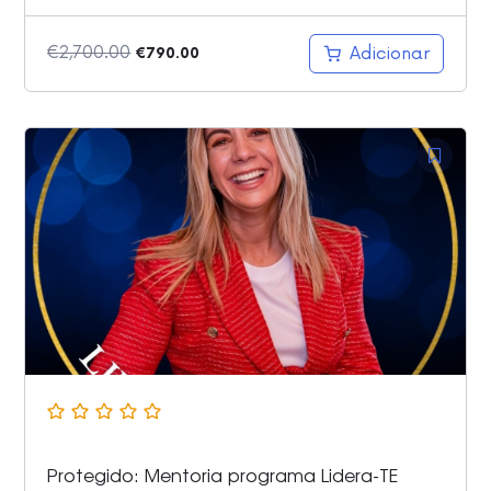
O
O
€
2,700.00
Adicionar
€
790.00
preço
preço
original
atual
era:
é:
€2,700.00.
€790.00.
Protegido: Mentoria programa Lidera-TE