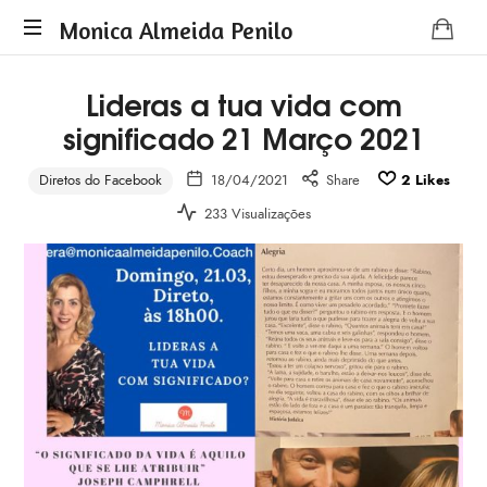
Monica
Monica Almeida Penilo
Monica
Almeida
Lideras a tua vida com
Almeida
Penilo
significado 21 Março 2021
Penilo
-
Coaching
Diretos do Facebook
18/04/2021
Share
2
Likes
233 Visualizações