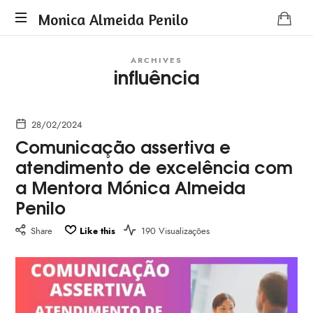
Monica
Monica Almeida Penilo
Monica
Almeida
ARCHIVES
Almeida
influência
Penilo
Penilo
-
Coaching
28/02/2024
Comunicação assertiva e
atendimento de excelência com
a Mentora Mónica Almeida
Penilo
Share
Like this
190 Visualizações