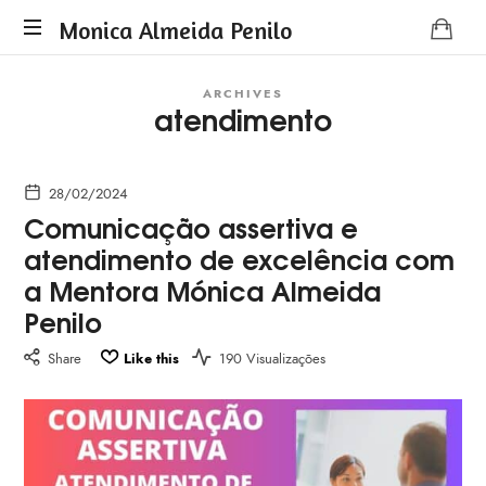
Monica
Monica Almeida Penilo
Monica
Almeida
ARCHIVES
Almeida
atendimento
Penilo
Penilo
-
Coaching
28/02/2024
Comunicação assertiva e
atendimento de excelência com
a Mentora Mónica Almeida
Penilo
Share
Like this
190 Visualizações