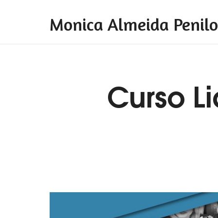
Monica Almeida Penilo
Monica Almeida Penilo
Monica Almeida Penilo - Coaching
Curso L