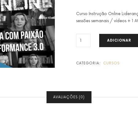
Curso Instrução Online Lidera
sessões semanais / vídeos + 1 A
QUANTIDADE
ADICIONAR
DE
CURSO
LIDERANÇA
PAIXÃO
CATEGORIA:
CURSOS
EM
ALTA
PERFORMANCE
AVALIAÇÕES (0)