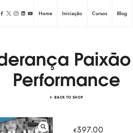
Home
Iniciação
Cursos
Blog
iderança Paixão
Performance
BACK TO SHOP
397.00
€