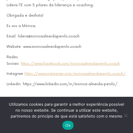
Lidera-TE com 5 pilares da liderança e coaching.
Obrigada e desfruta!
Eu sou a Mónica.
Email: lidera@monicaalmeidapenilo.coach
Website: www.monicaalmeidapenilo.coach
Redes
Sociais:
https://www.facebook.com/monicaalmeidapenilo.coach
Instagram
https://www.instagram.com/monicaalmeidapenilo.coach/
Linkedin: https://www.linkedin.com/in/monica-almeida-penilo/
Utilizamos cookies para garantir a melhor experiência possível
no nosso website. Se continuar a utilizar este website,
partiremos do princípio de que está satisfeito com o mesmo
2020 Monica Almeida Penilo – NIF: 218594232 – Todos Direitos
Reservados
Ok