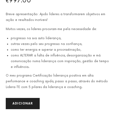
997.00
€
Breve apresentação: Ajudo líderes a transformarem objetivos em
ação e resultados incríveis!
Muitos vezes, os lideres procuram-me pela necessidade de:
progresso na sua auto liderança,
outras vezes pelo seu progresso na confiança,
como ter energia e superar a procrastinação,
como ALTERAR a falta de influência, desorganização e má
comunicação numa liderança com inspiração, gestão de tempo
e influência.
O meu programa Certificação liderança positiva em alta
performance e coaching ajuda, passo a passo, através do método
Lidera-TE com 5 pilares da liderança e coaching.
QUANTIDADE
ADICIONAR
DE
CERTIFICAÇÃO
LIDERANÇA