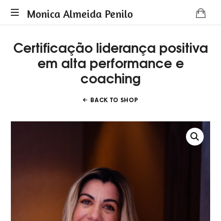
Monica
Monica Almeida Penilo
Monica
Almeida
Certificação liderança positiva
Almeida
Penilo
em alta performance e
Penilo
-
coaching
Coaching
BACK TO SHOP