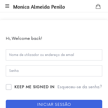
Monica
Monica Almeida Penilo
Monica
Almeida
Almeida
Penilo
Penilo
-
Coaching
Hi, Welcome back!
KEEP ME SIGNED IN
Esqueceu-se da senha?
INICIAR SESSÃO