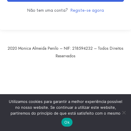
Não tem uma conta?
Registe-se agora
2020 Monica Almeida Penilo – NIF: 218594232 – Todos Direitos
Reservados
SHARE THIS SELECTION
Tweet
LinkedIn
Utilizamos cookies para garantir a melhor experiência possível
no nosso website. Se continuar a utilizar este website,
partiremos do princípio de que está satisfeito com o mesmo
Ok