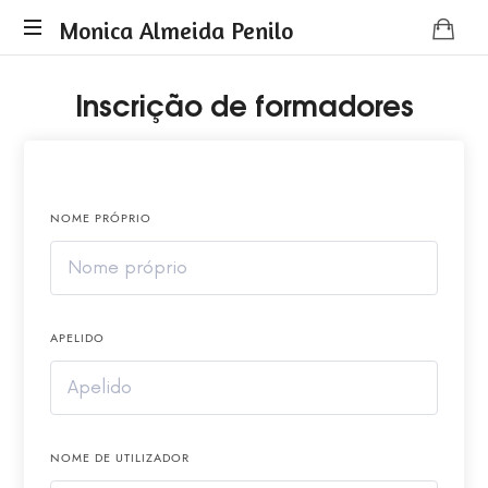
Monica
Monica Almeida Penilo
Monica
Almeida
Inscrição de formadores
Almeida
Penilo
Penilo
-
Coaching
NOME PRÓPRIO
APELIDO
NOME DE UTILIZADOR