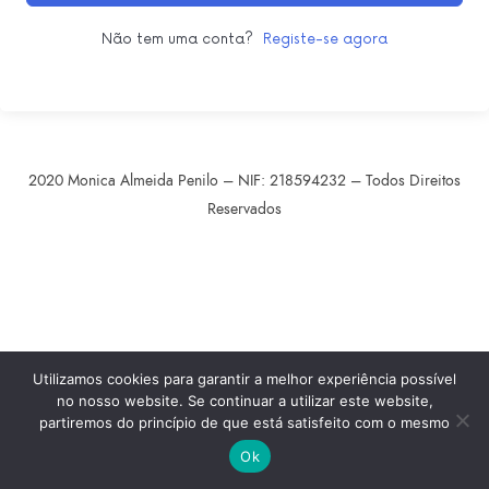
Não tem uma conta?
Registe-se agora
2020 Monica Almeida Penilo – NIF: 218594232 – Todos Direitos
Reservados
SHARE THIS SELECTION
Tweet
LinkedIn
Utilizamos cookies para garantir a melhor experiência possível
no nosso website. Se continuar a utilizar este website,
partiremos do princípio de que está satisfeito com o mesmo
Ok