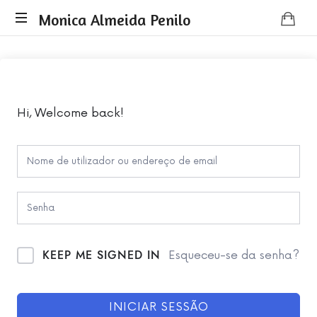
Monica
Monica Almeida Penilo
Monica
Almeida
Almeida
Penilo
Penilo
-
Coaching
Hi, Welcome back!
KEEP ME SIGNED IN
Esqueceu-se da senha?
INICIAR SESSÃO