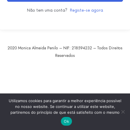
Não tem uma conta?
Registe-se agora
2020 Monica Almeida Penilo – NIF: 218594232 – Todos Direitos
Reservados
SHARE THIS SELECTION
Tweet
LinkedIn
Utilizamos cookies para garantir a melhor experiência possível
no nosso website. Se continuar a utilizar este website,
partiremos do princípio de que está satisfeito com o mesmo
Ok