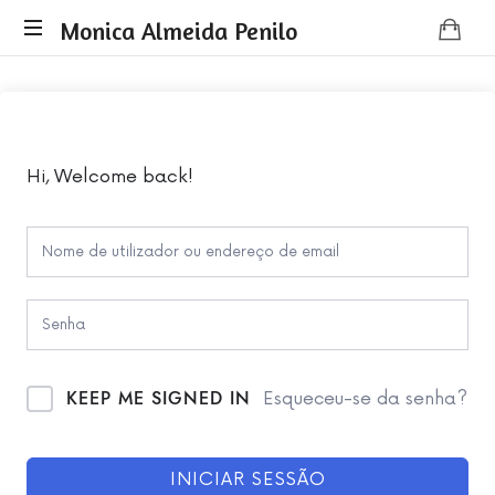
Monica
Monica Almeida Penilo
Monica
Almeida
Almeida
Penilo
Penilo
-
Coaching
Hi, Welcome back!
KEEP ME SIGNED IN
Esqueceu-se da senha?
INICIAR SESSÃO