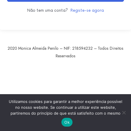
Não tem uma conta?
Registe-se agora
2020 Monica Almeida Penilo – NIF: 218594232 – Todos Direitos
Reservados
SHARE THIS SELECTION
Tweet
LinkedIn
Utilizamos cookies para garantir a melhor experiência possível
no nosso website. Se continuar a utilizar este website,
partiremos do princípio de que está satisfeito com o mesmo
Ok