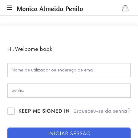
Monica
Monica Almeida Penilo
Monica
Almeida
Almeida
Penilo
Penilo
-
Coaching
Hi, Welcome back!
KEEP ME SIGNED IN
Esqueceu-se da senha?
INICIAR SESSÃO