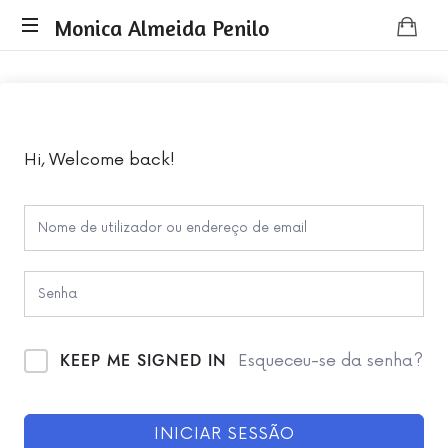
Monica
Monica Almeida Penilo
Monica
Almeida
Almeida
Penilo
Penilo
-
Coaching
Hi, Welcome back!
KEEP ME SIGNED IN
Esqueceu-se da senha?
INICIAR SESSÃO