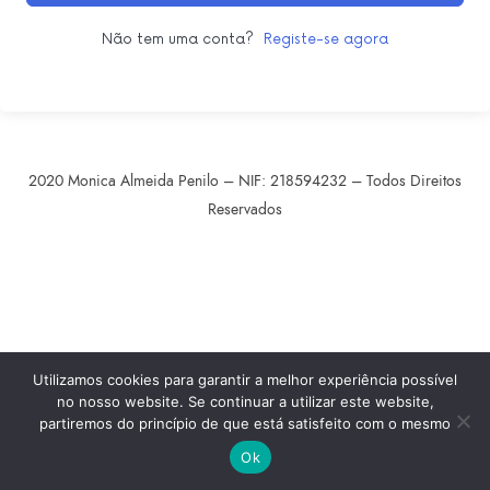
Não tem uma conta?
Registe-se agora
2020 Monica Almeida Penilo – NIF: 218594232 – Todos Direitos
Reservados
SHARE THIS SELECTION
Tweet
LinkedIn
Utilizamos cookies para garantir a melhor experiência possível
no nosso website. Se continuar a utilizar este website,
partiremos do princípio de que está satisfeito com o mesmo
Ok