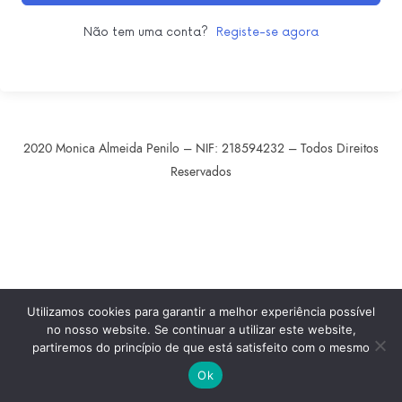
Não tem uma conta?
Registe-se agora
2020 Monica Almeida Penilo – NIF: 218594232 – Todos Direitos
Reservados
SHARE THIS SELECTION
Tweet
LinkedIn
Utilizamos cookies para garantir a melhor experiência possível
no nosso website. Se continuar a utilizar este website,
partiremos do princípio de que está satisfeito com o mesmo
Ok