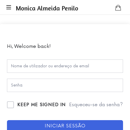
Monica
Monica Almeida Penilo
Monica
Almeida
Almeida
Penilo
Penilo
-
Coaching
Hi, Welcome back!
KEEP ME SIGNED IN
Esqueceu-se da senha?
INICIAR SESSÃO