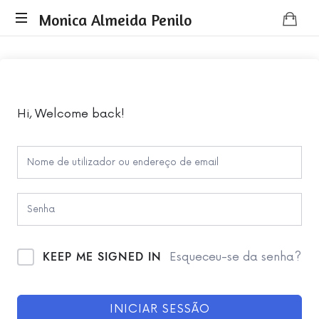
Monica
Monica Almeida Penilo
Monica
Almeida
Almeida
Penilo
Penilo
-
Coaching
Hi, Welcome back!
KEEP ME SIGNED IN
Esqueceu-se da senha?
INICIAR SESSÃO