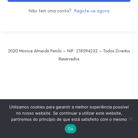
Não tem uma conta?
Registe-se agora
2020 Monica Almeida Penilo – NIF: 218594232 – Todos Direitos
Reservados
SHARE THIS SELECTION
Tweet
LinkedIn
Utilizamos cookies para garantir a melhor experiência possível
no nosso website. Se continuar a utilizar este website,
partiremos do princípio de que está satisfeito com o mesmo
Ok