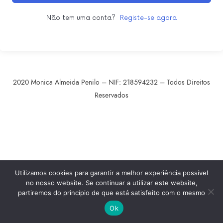
Não tem uma conta?
Registe-se agora
2020 Monica Almeida Penilo – NIF: 218594232 – Todos Direitos
Reservados
SHARE THIS SELECTION
Tweet
LinkedIn
Utilizamos cookies para garantir a melhor experiência possível
no nosso website. Se continuar a utilizar este website,
partiremos do princípio de que está satisfeito com o mesmo
Ok