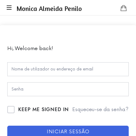
Monica
Monica Almeida Penilo
Monica
Almeida
Almeida
Penilo
Penilo
-
Coaching
Hi, Welcome back!
KEEP ME SIGNED IN
Esqueceu-se da senha?
INICIAR SESSÃO