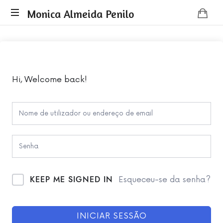
Monica
Monica Almeida Penilo
Monica
Almeida
Almeida
Penilo
Penilo
-
Coaching
Hi, Welcome back!
KEEP ME SIGNED IN
Esqueceu-se da senha?
INICIAR SESSÃO