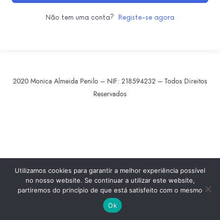
Não tem uma conta?
Registe-se agora
2020 Monica Almeida Penilo – NIF: 218594232 – Todos Direitos
Reservados
SHARE THIS SELECTION
Tweet
LinkedIn
Utilizamos cookies para garantir a melhor experiência possível
no nosso website. Se continuar a utilizar este website,
partiremos do princípio de que está satisfeito com o mesmo
Ok