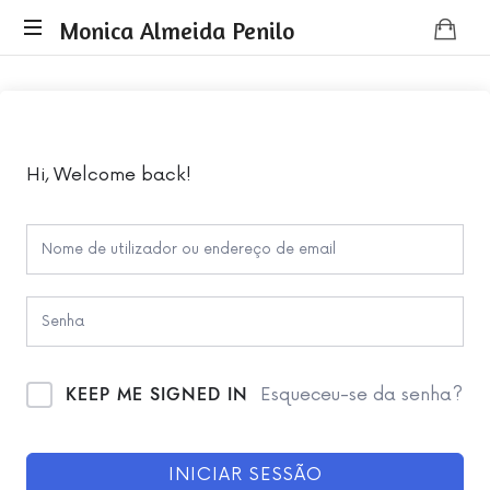
Monica
Monica Almeida Penilo
Monica
Almeida
Almeida
Penilo
Penilo
-
Coaching
Hi, Welcome back!
KEEP ME SIGNED IN
Esqueceu-se da senha?
INICIAR SESSÃO