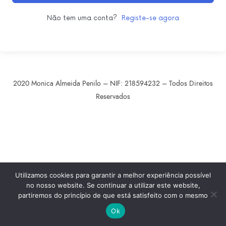
Não tem uma conta?
Registe-se agora
2020 Monica Almeida Penilo – NIF: 218594232 – Todos Direitos
Reservados
SHARE THIS SELECTION
Tweet
LinkedIn
Utilizamos cookies para garantir a melhor experiência possível
no nosso website. Se continuar a utilizar este website,
partiremos do princípio de que está satisfeito com o mesmo
Ok