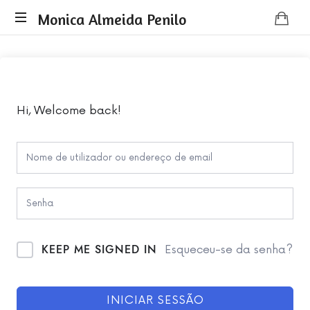
Monica
Monica Almeida Penilo
Monica
Almeida
Almeida
Penilo
Penilo
-
Coaching
Hi, Welcome back!
KEEP ME SIGNED IN
Esqueceu-se da senha?
INICIAR SESSÃO