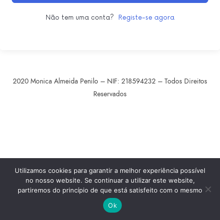
Não tem uma conta?
Registe-se agora
2020 Monica Almeida Penilo – NIF: 218594232 – Todos Direitos
Reservados
SHARE THIS SELECTION
Tweet
LinkedIn
Utilizamos cookies para garantir a melhor experiência possível
no nosso website. Se continuar a utilizar este website,
partiremos do princípio de que está satisfeito com o mesmo
Ok