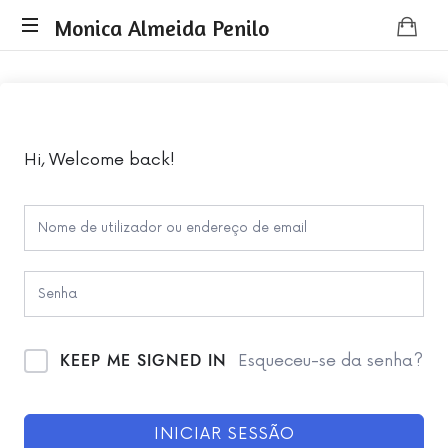
Monica
Monica Almeida Penilo
Monica
Almeida
Almeida
Penilo
Penilo
-
Coaching
Hi, Welcome back!
KEEP ME SIGNED IN
Esqueceu-se da senha?
INICIAR SESSÃO