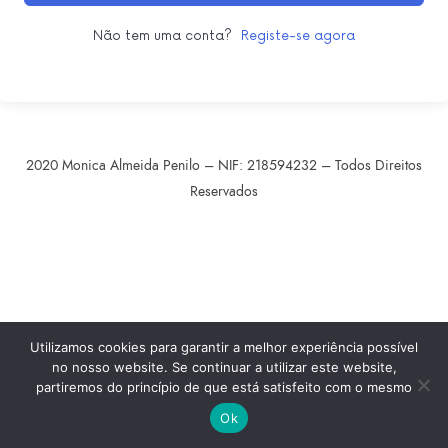
Não tem uma conta?
Registe-se agora
2020 Monica Almeida Penilo – NIF: 218594232 – Todos Direitos
Reservados
SHARE THIS SELECTION
Tweet
LinkedIn
Utilizamos cookies para garantir a melhor experiência possível
no nosso website. Se continuar a utilizar este website,
partiremos do princípio de que está satisfeito com o mesmo
Ok