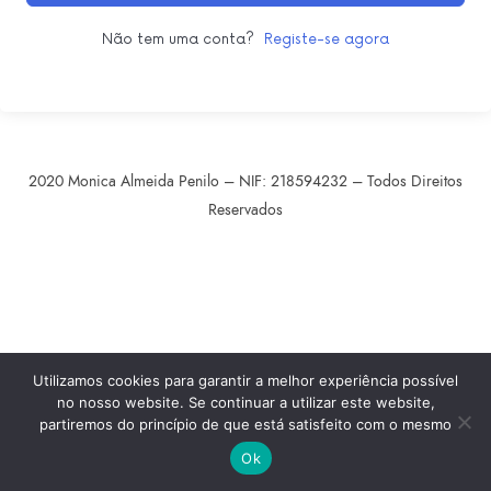
Não tem uma conta?
Registe-se agora
2020 Monica Almeida Penilo – NIF: 218594232 – Todos Direitos
Reservados
SHARE THIS SELECTION
Tweet
LinkedIn
Utilizamos cookies para garantir a melhor experiência possível
no nosso website. Se continuar a utilizar este website,
partiremos do princípio de que está satisfeito com o mesmo
Ok