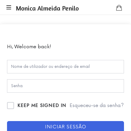
Monica
Monica Almeida Penilo
Monica
Almeida
Almeida
Penilo
Penilo
-
Coaching
Hi, Welcome back!
KEEP ME SIGNED IN
Esqueceu-se da senha?
INICIAR SESSÃO