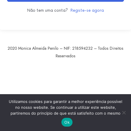
Não tem uma conta?
Registe-se agora
2020 Monica Almeida Penilo – NIF: 218594232 – Todos Direitos
Reservados
SHARE THIS SELECTION
Tweet
LinkedIn
Utilizamos cookies para garantir a melhor experiência possível
no nosso website. Se continuar a utilizar este website,
partiremos do princípio de que está satisfeito com o mesmo
Ok