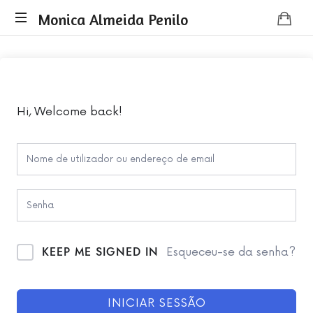
Monica
Monica Almeida Penilo
Monica
Almeida
Almeida
Penilo
Penilo
-
Coaching
Hi, Welcome back!
KEEP ME SIGNED IN
Esqueceu-se da senha?
INICIAR SESSÃO