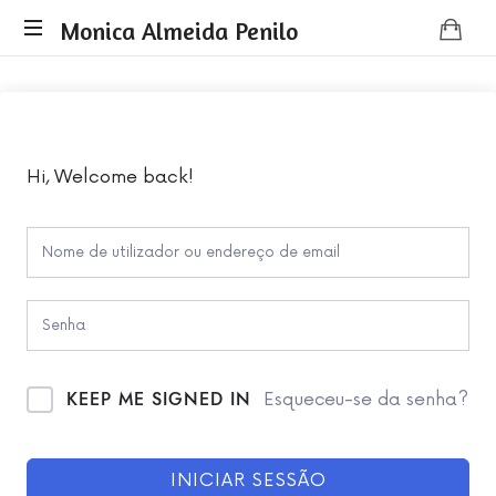
Monica
Monica Almeida Penilo
Monica
Almeida
Almeida
Penilo
Penilo
-
Coaching
Hi, Welcome back!
KEEP ME SIGNED IN
Esqueceu-se da senha?
INICIAR SESSÃO