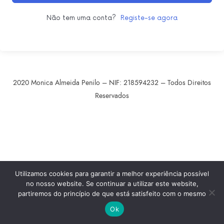
Não tem uma conta?
Registe-se agora
2020 Monica Almeida Penilo – NIF: 218594232 – Todos Direitos
Reservados
SHARE THIS SELECTION
Tweet
LinkedIn
Utilizamos cookies para garantir a melhor experiência possível
no nosso website. Se continuar a utilizar este website,
partiremos do princípio de que está satisfeito com o mesmo
Ok