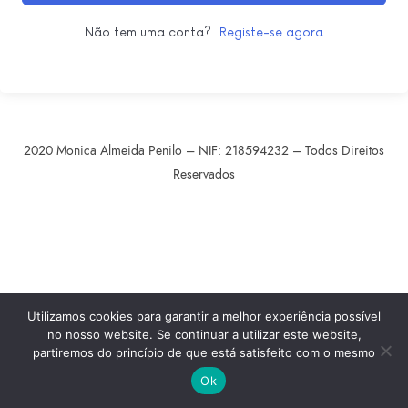
Não tem uma conta?
Registe-se agora
2020 Monica Almeida Penilo – NIF: 218594232 – Todos Direitos
Reservados
SHARE THIS SELECTION
Tweet
LinkedIn
Utilizamos cookies para garantir a melhor experiência possível
no nosso website. Se continuar a utilizar este website,
partiremos do princípio de que está satisfeito com o mesmo
Ok