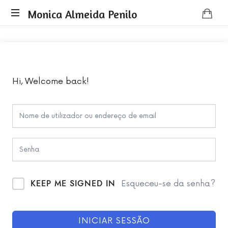
Monica
Monica Almeida Penilo
Monica
Almeida
Almeida
Penilo
Penilo
-
Coaching
Hi, Welcome back!
KEEP ME SIGNED IN
Esqueceu-se da senha?
INICIAR SESSÃO