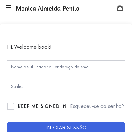
Monica
Monica Almeida Penilo
Monica
Almeida
Almeida
Penilo
Penilo
-
Coaching
Hi, Welcome back!
KEEP ME SIGNED IN
Esqueceu-se da senha?
INICIAR SESSÃO