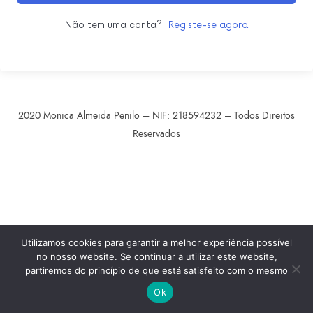
Não tem uma conta?
Registe-se agora
2020 Monica Almeida Penilo – NIF: 218594232 – Todos Direitos
Reservados
SHARE THIS SELECTION
Tweet
LinkedIn
Utilizamos cookies para garantir a melhor experiência possível
no nosso website. Se continuar a utilizar este website,
partiremos do princípio de que está satisfeito com o mesmo
Ok