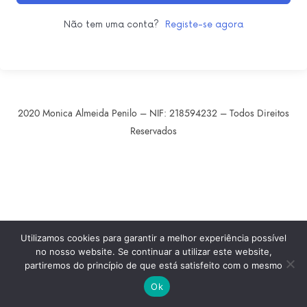
Não tem uma conta?
Registe-se agora
2020 Monica Almeida Penilo – NIF: 218594232 – Todos Direitos
Reservados
SHARE THIS SELECTION
Tweet
LinkedIn
Utilizamos cookies para garantir a melhor experiência possível
no nosso website. Se continuar a utilizar este website,
partiremos do princípio de que está satisfeito com o mesmo
Ok