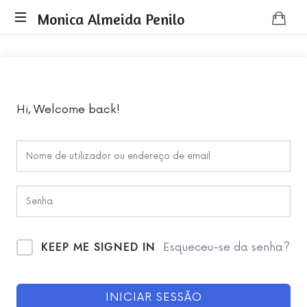
Monica
Monica Almeida Penilo
Monica
Almeida
Almeida
Penilo
Penilo
-
Coaching
Hi, Welcome back!
KEEP ME SIGNED IN
Esqueceu-se da senha?
INICIAR SESSÃO