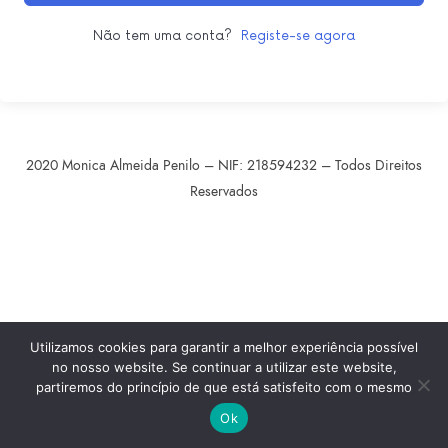
Não tem uma conta?
Registe-se agora
2020 Monica Almeida Penilo – NIF: 218594232 – Todos Direitos
Reservados
SHARE THIS SELECTION
Tweet
LinkedIn
Utilizamos cookies para garantir a melhor experiência possível
no nosso website. Se continuar a utilizar este website,
partiremos do princípio de que está satisfeito com o mesmo
Ok