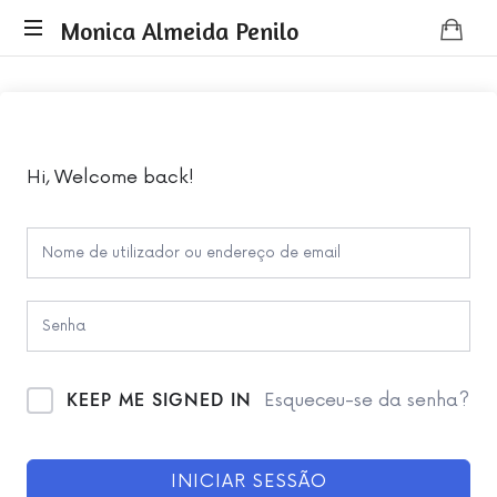
Monica
Monica Almeida Penilo
Monica
Almeida
Almeida
Penilo
Penilo
-
Coaching
Hi, Welcome back!
KEEP ME SIGNED IN
Esqueceu-se da senha?
INICIAR SESSÃO