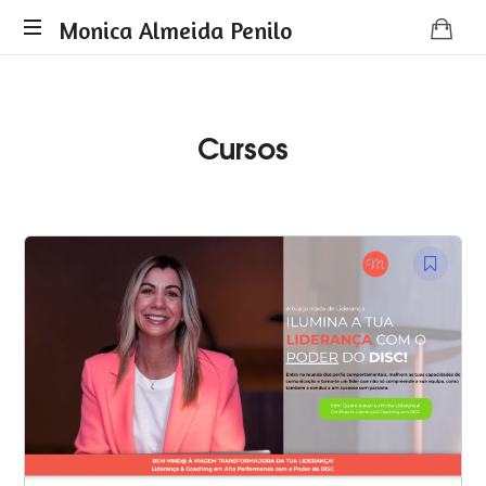
Monica
Monica Almeida Penilo
Monica
Almeida
Almeida
Penilo
Penilo
Cursos
-
Coaching