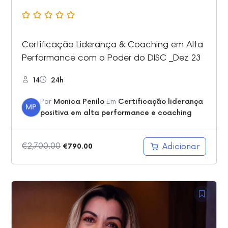
Certificação Liderança & Coaching em Alta
Performance com o Poder do DISC _Dez 23
14
24h
Por
Monica Penilo
Em
Certificação liderança
MP
positiva em alta performance e coaching
O
O
€
2,700.00
Adicionar
€
790.00
preço
preço
original
atual
era:
é:
€2,700.00.
€790.00.