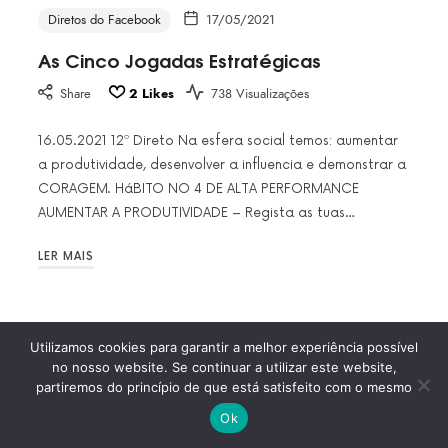
Diretos do Facebook
17/05/2021
As Cinco Jogadas Estratégicas
Share
2
Likes
738 Visualizações
16.05.2021 12º Direto Na esfera social temos: aumentar
a produtividade, desenvolver a influencia e demonstrar a
CORAGEM. HáBITO NO 4 DE ALTA PERFORMANCE
AUMENTAR A PRODUTIVIDADE – Regista as tuas…
LER MAIS
Utilizamos cookies para garantir a melhor experiência possível
no nosso website. Se continuar a utilizar este website,
2020 Monica Almeida Penilo – NIF: 218594232 – Todos Direitos
partiremos do princípio de que está satisfeito com o mesmo
Reservados
Ok