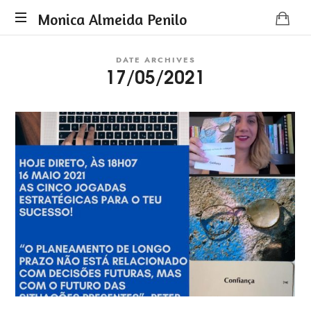
Monica
Monica Almeida Penilo
Monica
Almeida
DATE ARCHIVES
Almeida
17/05/2021
Penilo
Penilo
-
Coaching