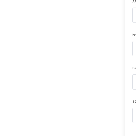
A
N
E
S