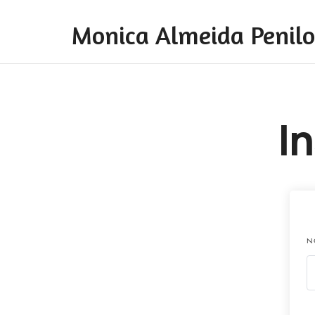
Monica Almeida Penilo
Monica Almeida Penilo - Coaching
I
N